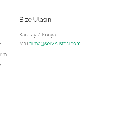
Bize Ulaşın
Karatay / Konya
Mail:
firma@servislistesi.com
m
arım
e