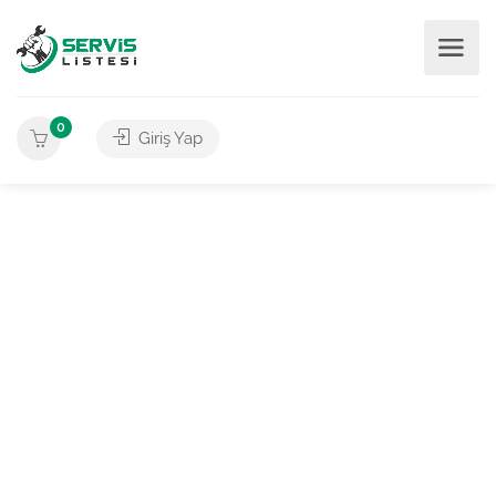
0
Giriş Yap