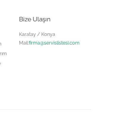
Bize Ulaşın
Karatay / Konya
Mail:
firma@servislistesi.com
m
arım
e