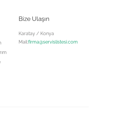
Bize Ulaşın
Karatay / Konya
Mail:
firma@servislistesi.com
m
arım
e