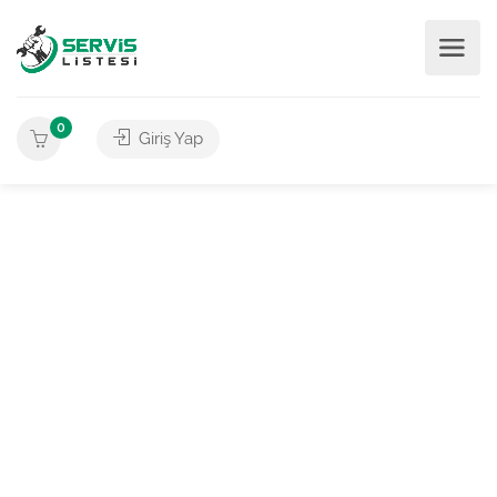
0
Giriş Yap