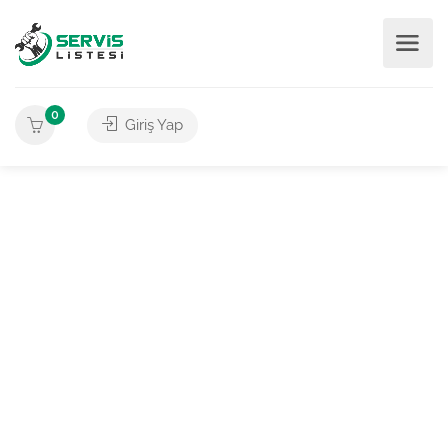
0
Giriş Yap