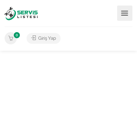
0
Giriş Yap