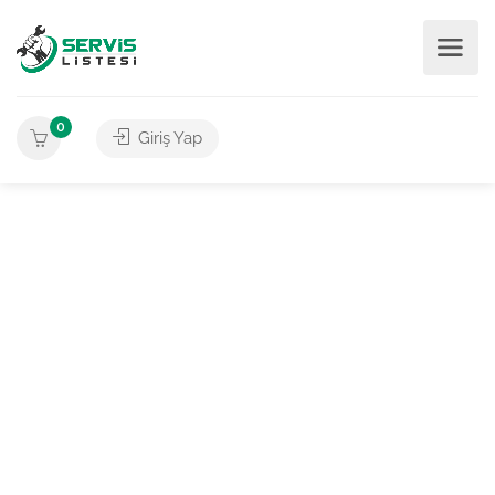
0
Giriş Yap