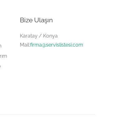
Bize Ulaşın
Karatay / Konya
Mail:
firma@servislistesi.com
m
arım
e