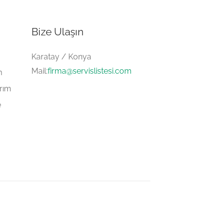
Bize Ulaşın
Karatay / Konya
Mail:
firma@servislistesi.com
m
arım
e