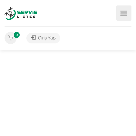
0
Giriş Yap