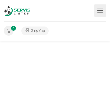
0
Giriş Yap