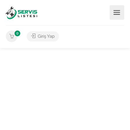
0
Giriş Yap