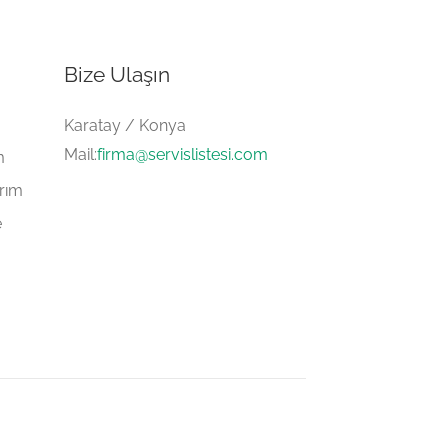
Bize Ulaşın
Karatay / Konya
Mail:
firma@servislistesi.com
m
arım
e