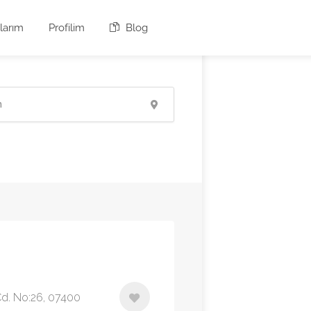
larım
Profilim
Blog
Cd. No:26, 07400