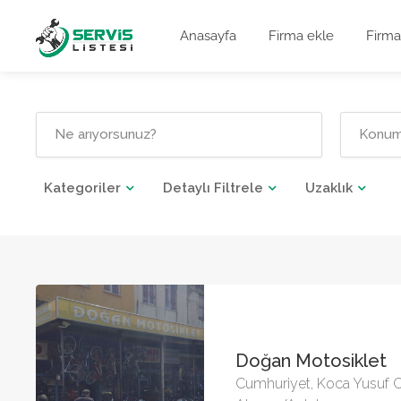
Anasayfa
Firma ekle
Firma
Kategoriler
Detaylı Filtrele
Uzaklık
Doğan Motosiklet
Cumhuriyet, Koca Yusuf 