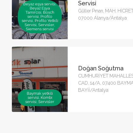
Servisi
Beyaz eşya servisi,
Beyaz Eşya
Güller Pınarı, MAH. HİCR
Tamircisi, Bosch
servisi, Profilo
07000 Alanya/Antalya
servisi, Profilo Yetkili
Servisi, Servisler,
Siemens servisi
Doğan Soğutma
CUMHURİYET MAHALLES
CAD. 14/A, 07400 BAY
BAYİİ/Antalya
Baymak yetkili
servisi, Kombi
servisi, Servisler