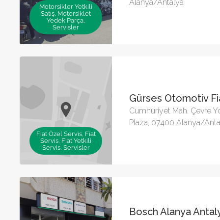
Alanya/Antalya
Motorsikler Yetkili
Satış, Motorsiklet
Yedek Parça,
Servisler
Gürses Otomotiv Fia
Cumhuriyet Mah. Çevre Y
Plaza, 07400 Alanya/Anta
Fiat Özel Servis, Fiat
Servis, Fiat Yetkili
Servis, Servisler
Bosch Alanya Antaly