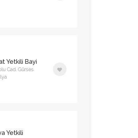
t Yetkili Bayi
olu Cad. Gürses
lya
a Yetkili