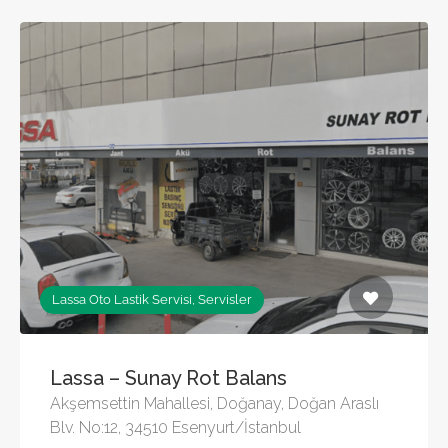
Lassa Oto Lastik Servisi, Servisler
Lassa – Sunay Rot Balans
Akşemsettin Mahallesi, Doğanay, Doğan Araslı
Blv. No:12, 34510 Esenyurt/İstanbul