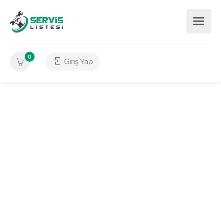
0
Giriş Yap