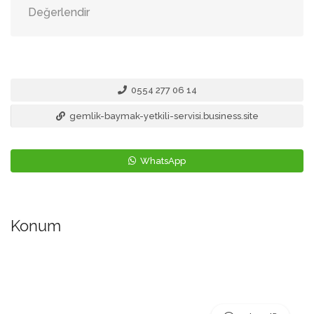
Değerlendir
0554 277 06 14
gemlik-baymak-yetkili-servisi.business.site
WhatsApp
Konum