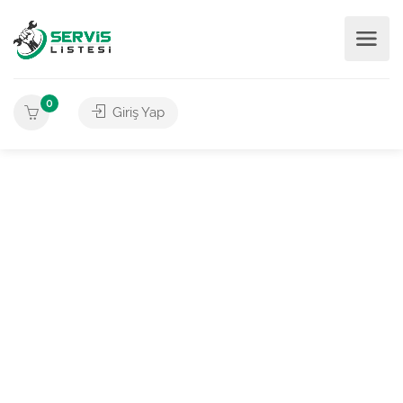
0
Giriş Yap