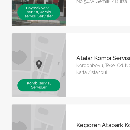
No:54/A Gemlik / Bursa
Baymak yetkili
servisi, Kombi
servisi, Servisler
Atalar Kombi Servis
Kordonboyu, Tekel Cd. N
Kartal/İstanbul
Kombi servisi,
Servisler
Keçiören Atapark Ko