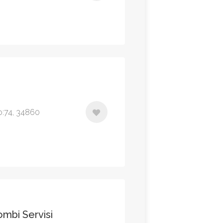
i
o:74, 34860
mbi Servisi