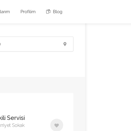
larım
Profilim
Blog
li Servisi
rriyet Sokak