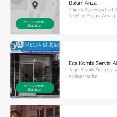
Bakım Arıza
Atapark, Aşık Veysel Cd.
Keçiören/Ankara, Ankara,
Kombi servisi,
Servisler
Eca Kombi Servisi A
Ragıp Bey, 18. Sk. 13 d, 5
Akhisar/Manisa
Kombi servisi,
Servisler