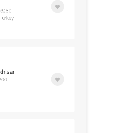
 06280
 Turkey
khisar
4200