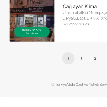
Çağlayan Klima
Ulus mahallesi Mithatpaş
DeryaGül apt, D:57/A, 07
Kepez/Antalya
Kombi servisi,
Servisler
1
2
3
© Türkiye'deki Özel ve Yetkili Serv