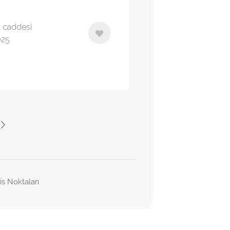
a caddesi
025
is Noktaları