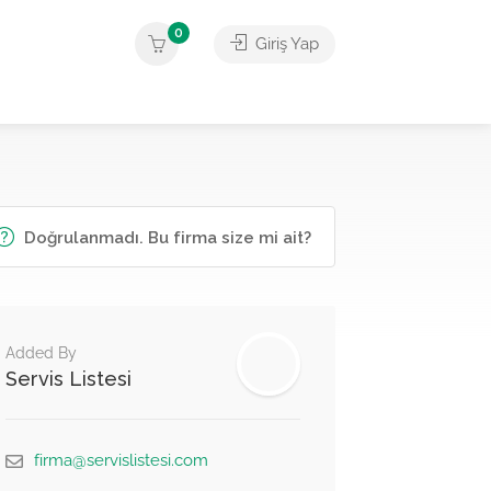
0
Giriş Yap
Doğrulanmadı. Bu firma size mi ait?
Added By
Servis Listesi
firma@servislistesi.com