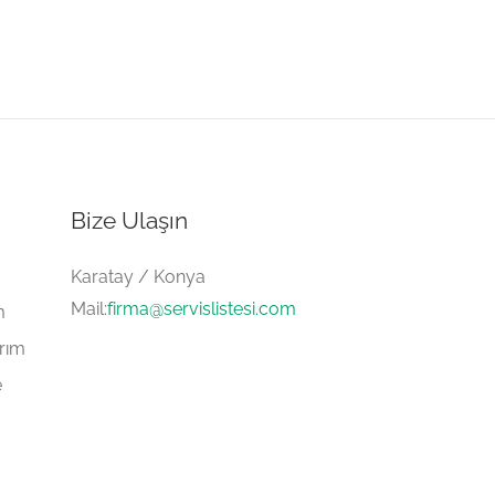
Bize Ulaşın
Karatay / Konya
Mail:
firma@servislistesi.com
m
arım
e