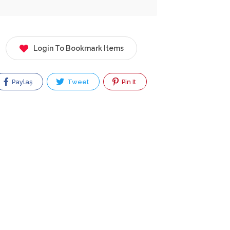
Login To Bookmark Items
Paylaş
Tweet
Pin It