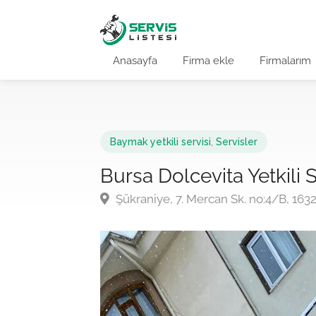
Anasayfa
Firma ekle
Firmalarım
Baymak yetkili servisi
,
Servisler
Bursa Dolcevita Yetkili 
Şükraniye, 7. Mercan Sk. no:4/B, 163