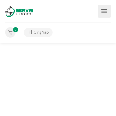
0
Giriş Yap