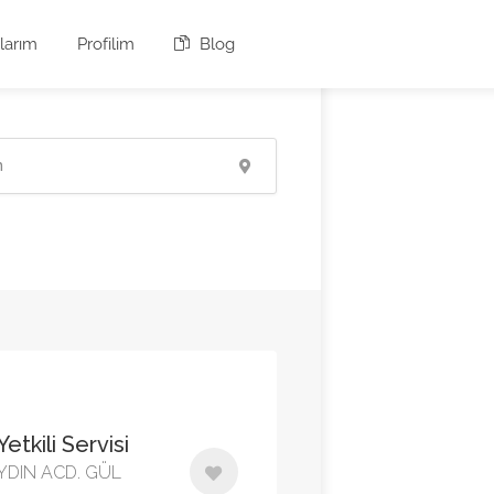
larım
Profilim
Blog
tkili Servisi
AYDIN ACD. GÜL