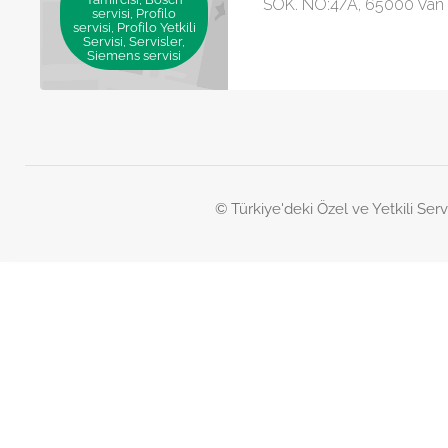
SOK. NO:4/A, 65000 Van
servisi, Profilo
servisi, Profilo Yetkili
Servisi, Servisler,
Siemens servisi
© Türkiye'deki Özel ve Yetkili Serv