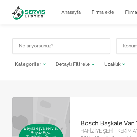
Anasayfa
Firma ekle
Firma
Kategoriler
Detaylı Filtrele
Uzaklık
Bosch Başkale Van Ye
Beyaz eşya servisi,
HAFİZİYE ŞEHİT KERİM 
Beyaz Eşya
Tamircisi, Bosch