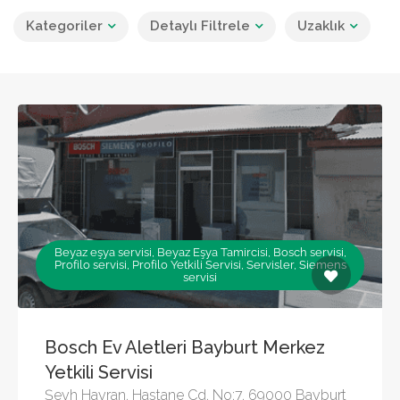
Kategoriler
Detaylı Filtrele
Uzaklık
Beyaz eşya servisi, Beyaz Eşya Tamircisi, Bosch servisi,
Profilo servisi, Profilo Yetkili Servisi, Servisler, Siemens
servisi
Bosch Ev Aletleri Bayburt Merkez
Yetkili Servisi
Şeyh Hayran, Hastane Cd. No:7, 69000 Bayburt