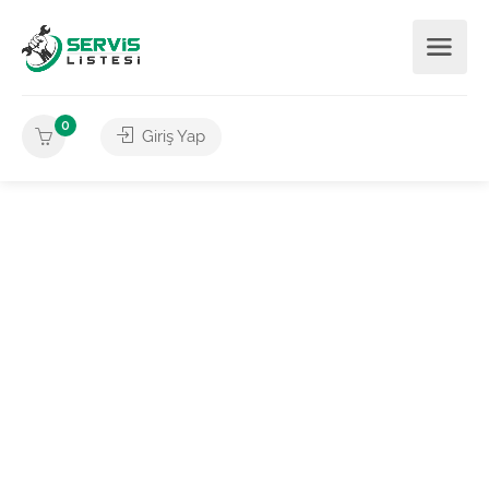
0
Giriş Yap