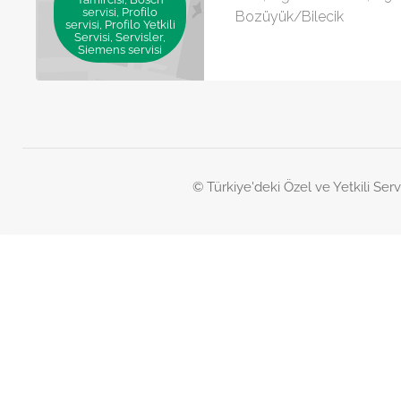
servisi, Profilo
Bozüyük/Bilecik
servisi, Profilo Yetkili
Servisi, Servisler,
Siemens servisi
© Türkiye'deki Özel ve Yetkili Serv