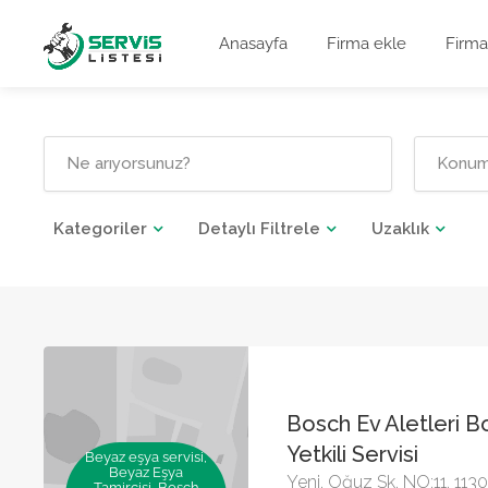
Anasayfa
Firma ekle
Firma
Kategoriler
Detaylı Filtrele
Uzaklık
Bosch Ev Aletleri B
Yetkili Servisi
Beyaz eşya servisi,
Beyaz Eşya
Yeni, Oğuz Sk. NO:11, 113
Tamircisi, Bosch