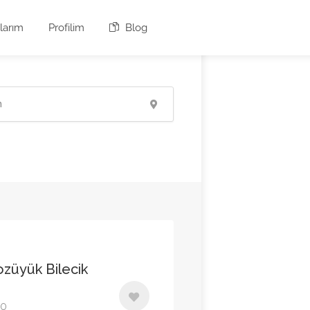
larım
Profilim
Blog
ozüyük Bilecik
00