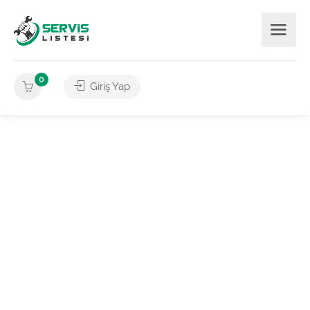
0
Giriş Yap