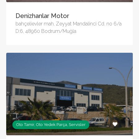
Denizhanlar Motor
bahçelievler mah, Zeyyat Mandalinci Cd. no 6/a
D:6, 48960 Bodrum/Muğla
Oto Tamir, Oto Yedek Parça, Servisler