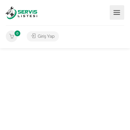
0
Giriş Yap