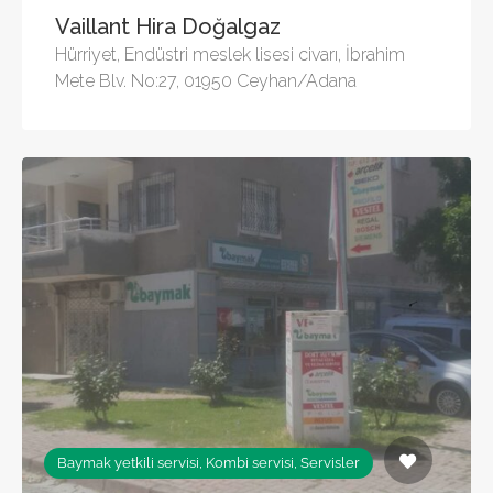
Vaillant Hira Doğalgaz
Hürriyet, Endüstri meslek lisesi civarı, İbrahim
Mete Blv. No:27, 01950 Ceyhan/Adana
Baymak yetkili servisi, Kombi servisi, Servisler