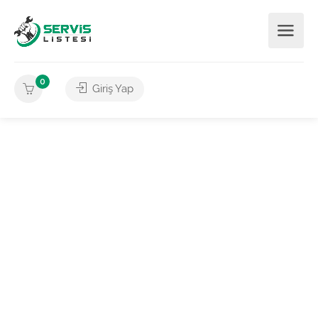
0
Giriş Yap