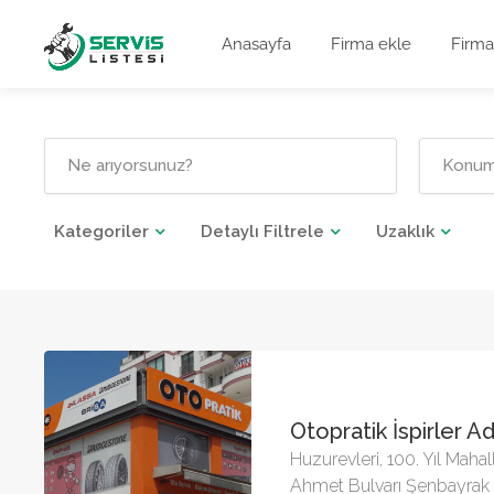
Anasayfa
Firma ekle
Firma
Kategoriler
Detaylı Filtrele
Uzaklık
Otopratik İspirler A
Huzurevleri, 100. Yıl Mahal
Ahmet Bulvarı Şenbayrak S