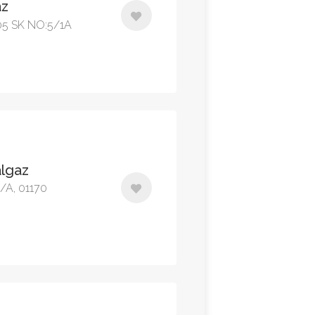
az
5 SK NO:5/1A
algaz
0/A, 01170