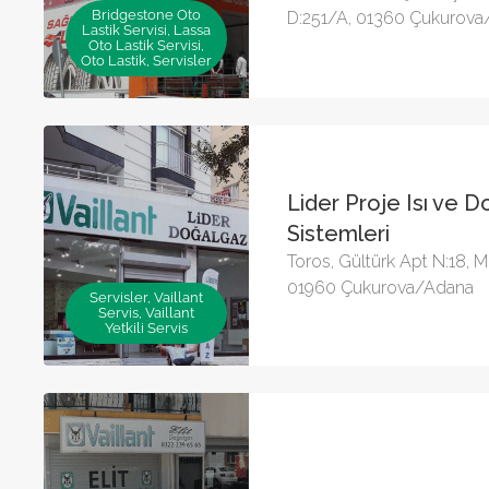
Bridgestone Oto
D:251/A, 01360 Çukurov
Lastik Servisi, Lassa
Oto Lastik Servisi,
Oto Lastik, Servisler
Lider Proje Isı ve 
Sistemleri
Toros, Gültürk Apt N:18, M
01960 Çukurova/Adana
Servisler, Vaillant
Servis, Vaillant
Yetkili Servis