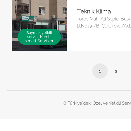
Teknik Klima
Toros Mah. Ali Sepici Bulv 
D:No:55/B, Çukurova/Ad
Baymak yetkili
servisi, Kombi
servisi, Servisler
1
2
© Türkiye'deki Özel ve Yetkili Serv