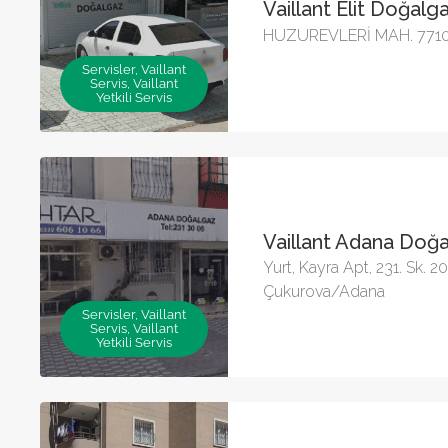
Vaillant Elit Doğalg
HUZUREVLERİ MAH. 7710
Servisler, Vaillant
Servis, Vaillant
Yetkili Servis
Vaillant Adana Doğ
Yurt, Kayra Apt, 231. Sk. 2
Çukurova/Adana
Servisler, Vaillant
Servis, Vaillant
Yetkili Servis