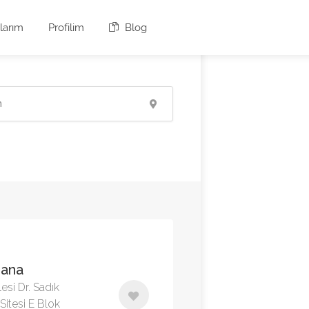
larım
Profilim
Blog
dana
lesi Dr. Sadık
itesi E Blok