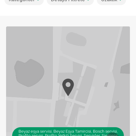
Beyaz eşya servisi, Beyaz Eşya Tamircisi, Bosch servisi,
Profilo servisi, Profilo Yetkili Servisi, Servisler, Siemens