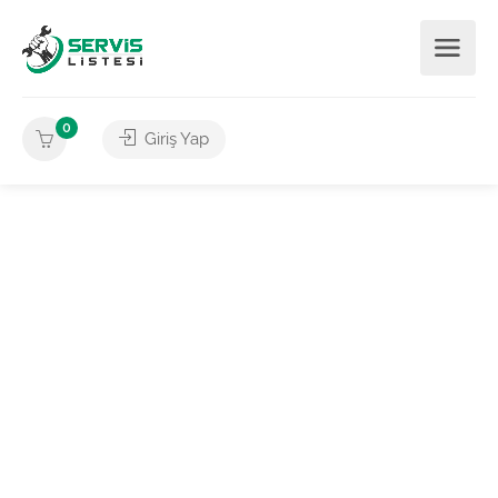
0
Giriş Yap