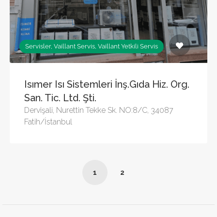
Servisler, Vaillant Servis, Vaillant Yetkili Servis
Isımer Isı Sistemleri İnş.Gıda Hiz. Org.
San. Tic. Ltd. Şti.
Dervişali, Nurettin Tekke Sk. NO:8/C, 34087
Fatih/İstanbul
1
2