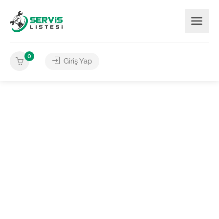
0
Giriş Yap