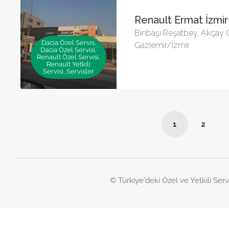
Renault Ermat İzmir
Binbaşı Reşatbey, Akçay 
Dacia Özel Servis,
Gaziemir/İzmir
Dacia Özel Servisi,
Renault Özel Servisi,
Renault Yetkili
Servisi, Servisler
1
2
© Türkiye'deki Özel ve Yetkili Serv