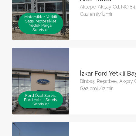
Aktepe, Akçay Cd. NO:84
Gaziemir/İzmir
Motorsikler Yetkili
Satış, Motorsiklet
Yedek Parça,
Servisler
İzkar Ford Yetkili Ba
Binbaşı Reşatbey, Akçay 
Gaziemir/İzmir
Ford Özel Servis,
Ford Yetkili Servis,
Servisler