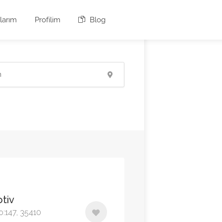
larım
Profilim
Blog
otiv
o:147, 35410