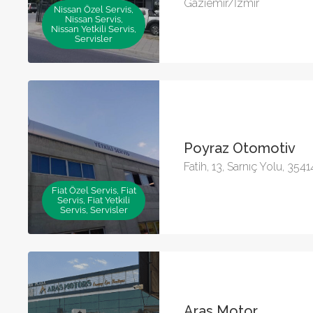
Gaziemir/İzmir
Nissan Özel Servis,
Nissan Servis,
Nissan Yetkili Servis,
Servisler
Poyraz Otomotiv
Fatih, 13, Sarnıç Yolu, 35
Fiat Özel Servis, Fiat
Servis, Fiat Yetkili
Servis, Servisler
Aras Motor