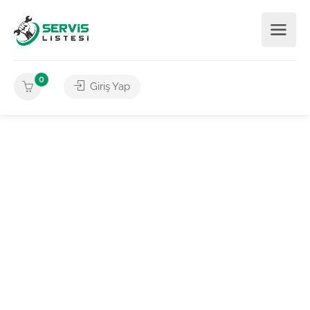
0
Giriş Yap