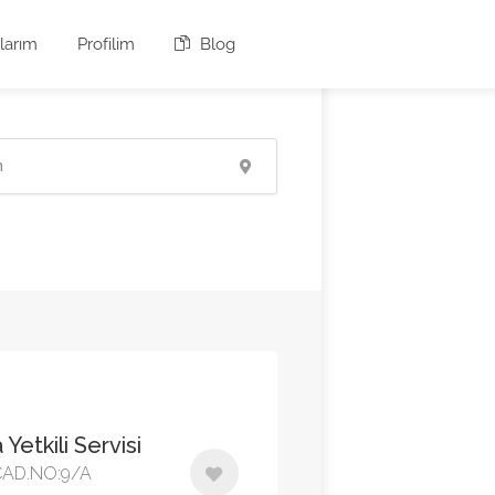
larım
Profilim
Blog
Yetkili Servisi
CAD.NO:9/A