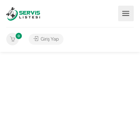
0
Giriş Yap