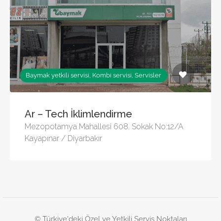
Baymak yetkili servisi, Kombi servisi, Servisler
Ar – Tech İklimlendirme
Mezopotamya Mahallesi 608. Sokak No:12/A
Kayapınar / Diyarbakır
© Türkiye'deki Özel ve Yetkili Servis Noktaları