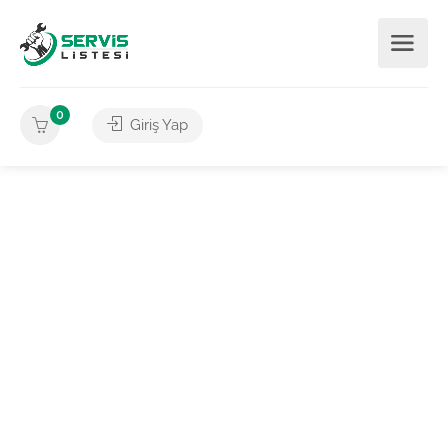
0
Giriş Yap