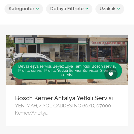
Kategoriler
Detaylı Filtrele
Uzaklık
Beyaz eşya servisi, Beyaz Eşya Tamircisi, Bosch servisi,
Profilo servisi, Profilo Yetkili Servisi, Servisler, Siemens
servisi
Bosch Kemer Antalya Yetkili Servisi
YENI MAH, 4.YOL CADDESI NO:60/D, 07000
Kemer/Antalya