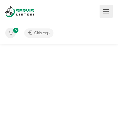
0
Giriş Yap