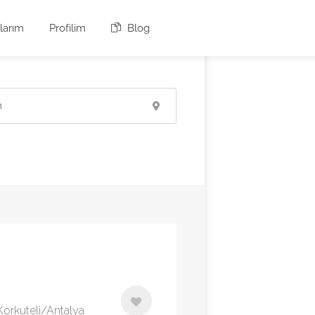
larım
Profilim
Blog
 Korkuteli/Antalya