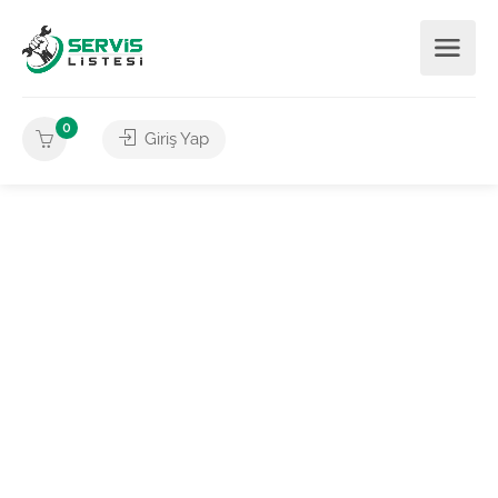
0
Giriş Yap