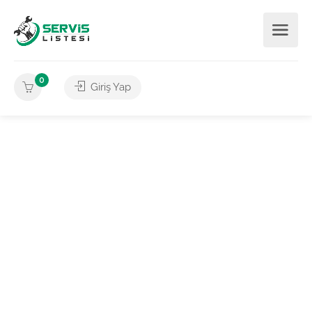
0
Giriş Yap