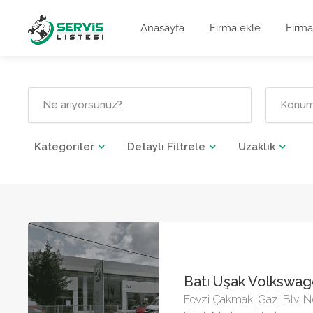
Anasayfa
Firma ekle
Firma
Kategoriler
Detaylı Filtrele
Uzaklık
Batı Uşak Volkswa
Fevzi Çakmak, Gazi Blv. 