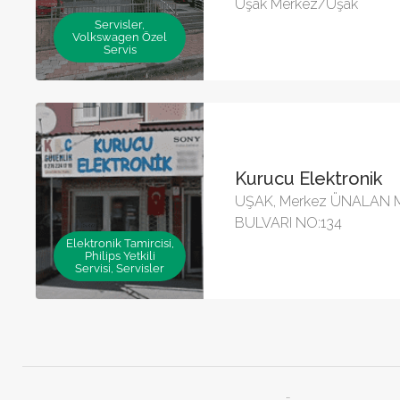
Uşak Merkez/Uşak
Servisler,
Volkswagen Özel
Servis
Kurucu Elektronik
UŞAK, Merkez ÜNALAN 
BULVARI NO:134
Elektronik Tamircisi,
Philips Yetkili
Servisi, Servisler