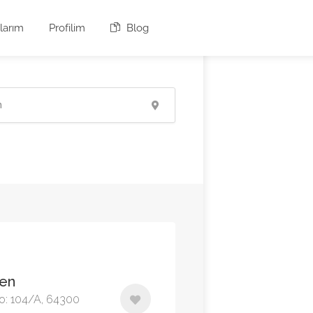
larım
Profilim
Blog
gen
No: 104/A, 64300