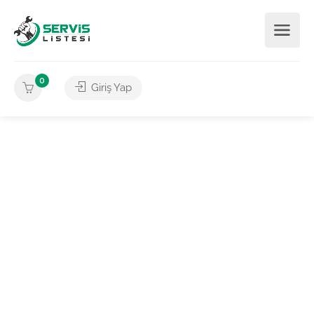
0
Giriş Yap