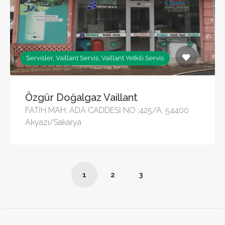
Servisler, Vaillant Servis, Vaillant Yetkili Servis
Özgür Doğalgaz Vaillant
FATİH MAH. ADA CADDESİ NO :425/A, 54400
Akyazı/Sakarya
1
2
3