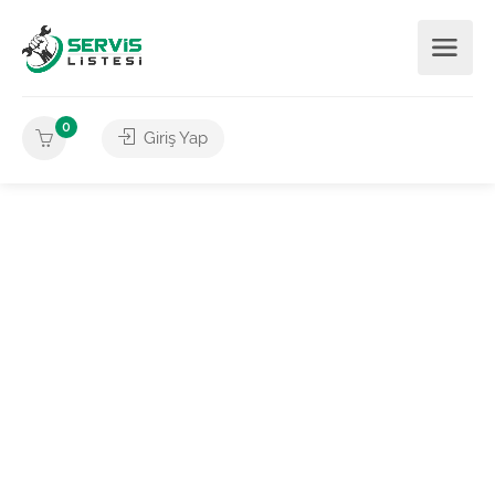
0
Giriş Yap