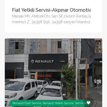
Fiat Yetkili Servisi-Akpınar Otomotiv
Maslak Mh. AtatürkOto San Sit 2.kısım Rentaş iş
merkezİ Z. 34398 Şişli, 34398 sarıyer/İstanbul
Renault Özel Servisi, Renault Yetkili Servisi, Servisler