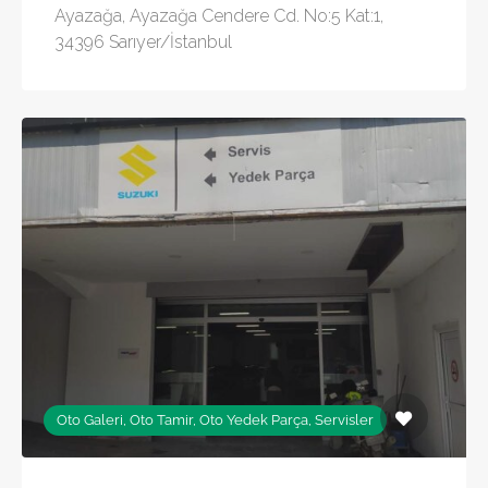
Ayazağa, Ayazağa Cendere Cd. No:5 Kat:1,
34396 Sarıyer/İstanbul
Oto Galeri, Oto Tamir, Oto Yedek Parça, Servisler