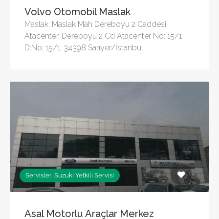
Volvo Otomobil Maslak
Maslak, Maslak Mah Dereboyu 2 Caddesi.
Atacenter, Dereboyu 2 Cd Atacenter No: 15/1
D:No: 15/1, 34398 Sarıyer/İstanbul
Servisler, Suzuki Yetkili Servisi
Asal Motorlu Araçlar Merkez