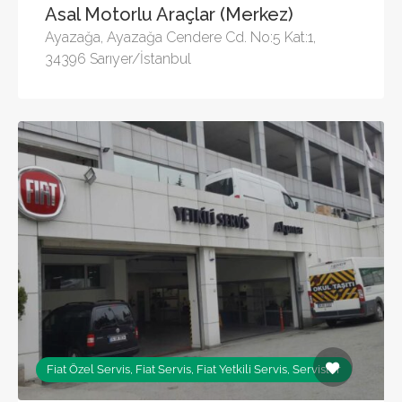
Asal Motorlu Araçlar (Merkez)
Ayazağa, Ayazağa Cendere Cd. No:5 Kat:1,
34396 Sarıyer/İstanbul
Fiat Özel Servis, Fiat Servis, Fiat Yetkili Servis, Servisler