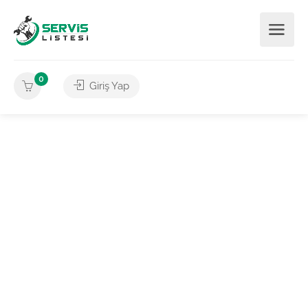
0
Giriş Yap