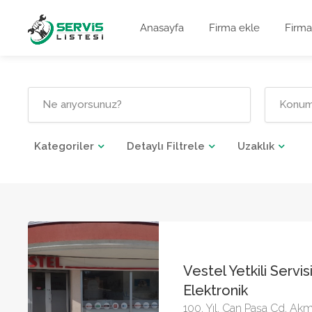
Anasayfa
Firma ekle
Firma
Kategoriler
Detaylı Filtrele
Uzaklık
Vestel Yetkili Servi
Elektronik
100. Yıl, Can Paşa Cd. Akm