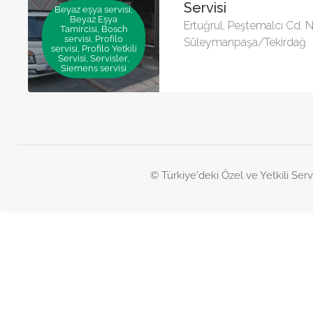
Servisi
Beyaz eşya servisi,
Beyaz Eşya
Ertuğrul, Peştemalcı Cd.
Tamircisi, Bosch
servisi, Profilo
Süleymanpaşa/Tekirdağ
servisi, Profilo Yetkili
Servisi, Servisler,
Siemens servisi
© Türkiye'deki Özel ve Yetkili Serv