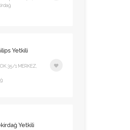
irdağ
lips Yetkili
OK.35/1 MERKEZ,
ağ
kirdağ Yetkili