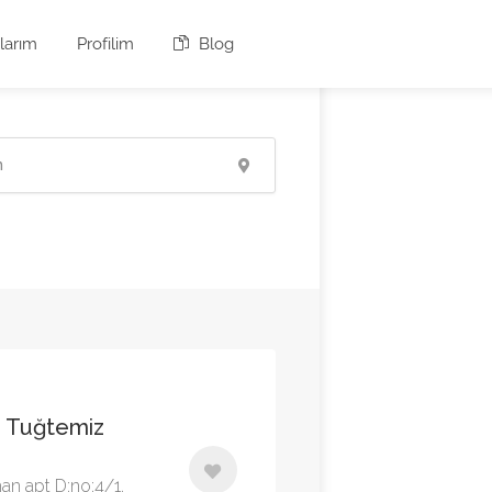
larım
Profilim
Blog
si Tuğtemiz
an apt D:no:4/1,