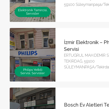
59100 Süleymanpaşa/Tek
Elektronik Tamircisi,
Servisler
İzmir Elektronik – Phi
Servisi
ERTUĞRUL MAH.DEMİR S
TEKİRDAĞ, 59100
SÜLEYMANPAŞA/Tekird
Philips Yetkili
Servisi, Servisler
Bosch Ev Aletleri Te