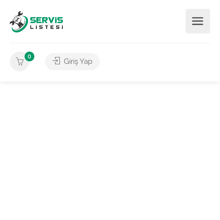
0
Giriş Yap