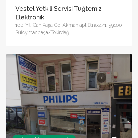
Vestel Yetkili Servisi Tuğtemiz
Elektronik
100. Yıl, Can Paşa Cd. Akman apt D:no:4/1, 59100
Süleymanpaşa/Tekirdağ