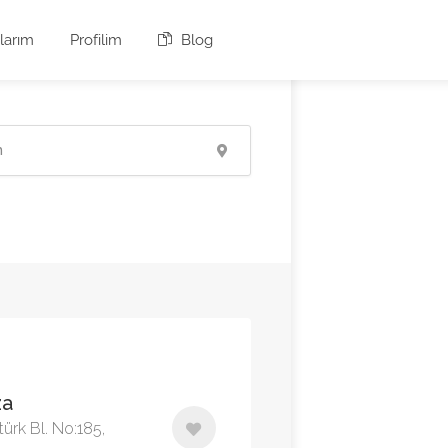
larım
Profilim
Blog
za
türk Bl. No:185,