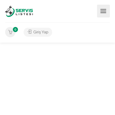
0
Giriş Yap