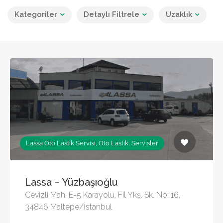
Kategoriler
Detaylı Filtrele
Uzaklık
Lassa Oto Lastik Servisi, Oto Lastik, Servisler
Lassa – Yüzbaşıoğlu
Cevizli Mah. E-5 Karayolu, Fil Ykş. Sk. No: 16,
34846 Maltepe/İstanbul