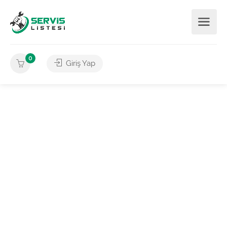
0
Giriş Yap