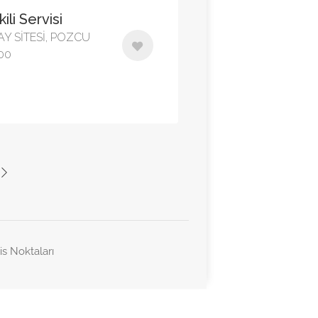
ili Servisi
RAY SİTESİ, POZCU
00
is Noktaları