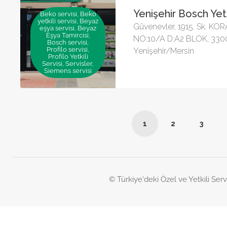
Yenişehir Bosch Yetk
Beko servisi, Beko
yetkili servisi, Beyaz
Güvenevler, 1915. Sk. KO
eşya servisi, Beyaz
Eşya Tamircisi,
NO:10/A D:A2 BLOK, 330
Bosch servisi,
Profilo servisi,
Yenişehir/Mersin
Profilo Yetkili
Servisi, Servisler,
Siemens servisi
1
2
3
© Türkiye'deki Özel ve Yetkili Serv