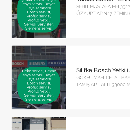
eşya servisi, Beyaz
ŞEHİT MUSTAFA MH 3522
Eşya Tamircisi,
Bosch servisi,
ÖZYURT AP N.17 ZEMİN K
Profilo servisi,
Profilo Yetkili
Servisi, Servisler,
Siemens servisi
Silifke Bosch Yetkili
Beko servisi, Beyaz
eşya servisi, Beyaz
GÖKSU MAH. CELAL BAY
Eşya Tamircisi,
Bosch servisi,
TAMİŞ APT. ALTI, 33000 M
Profilo servisi,
Profilo Yetkili
Servisi, Servisler,
Siemens servisi