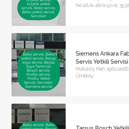
Arçelik yetkili
No:46/a-48/a-50/a, 35320
servisi, Beko servisi,
Beko yetkili servisi,
Servisler
Siemens Ankara Fab
Beko servisi, Beko
yetkili servisi, Beyaz
Servis Yetkili Servisi
eşya servisi, Beyaz
Eşya Tamircisi,
Mutluköy Mah. 1961.cad(Es
Bosch servisi,
Profilo servisi,
Ümitköy
Profilo Yetkili
Servisi, Servisler,
Siemens servisi
Beko servisi, Beko
Tarsus Bosch Yetkili
yetkili servisi, Beyaz