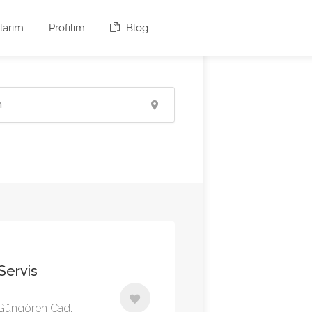
larım
Profilim
Blog
 Servis
 Güngören Cad.