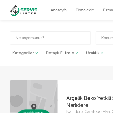
Anasayfa
Firma ekle
Firma
Kategoriler
Detaylı Filtrele
Uzaklık
Arçelik Beko Yetkili
Narlıdere
Narlidere, Çamtepe Mah.
Arçelik servisi,