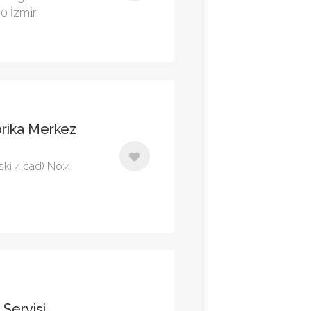
 İzmi̇r
rika Merkez
ki 4.cad) No:4
 Servisi