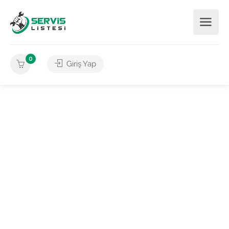
0
Giriş Yap