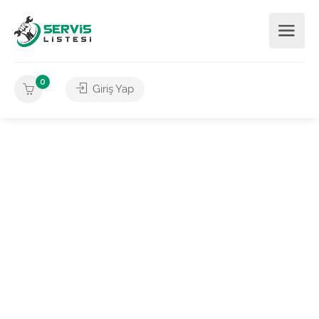
0
Giriş Yap