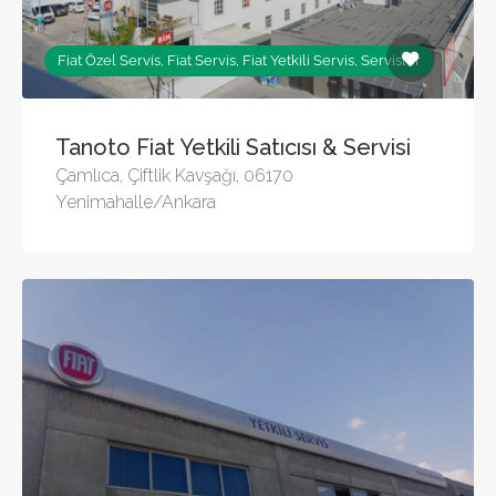
Fiat Özel Servis, Fiat Servis, Fiat Yetkili Servis, Servisler
Tanoto Fiat Yetkili Satıcısı & Servisi
Çamlıca, Çiftlik Kavşağı, 06170
Yenimahalle/Ankara